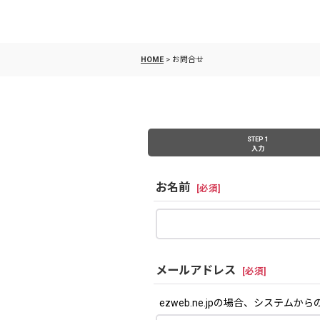
HOME
>
お問合せ
STEP 1
入力
お名前
[
必須
]
メールアドレス
[
必須
]
ezweb.ne.jpの場合、シス