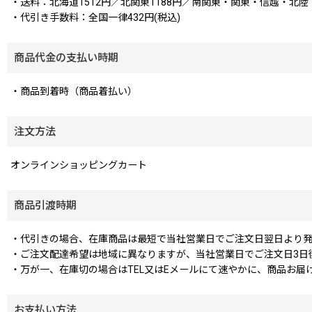
・送料：北海道1512円／北関東1188円／南関東・関東・信越・北陸・中部
・代引き手数料：全国一律432円(税込)
商品代金の支払い時期
・商品到着時（商品着払い）
注文方法
オンラインショッピングカート
商品引渡時期
・代引きの場合、在庫商品は最短で当社営業日でご注文日翌日より
・ご注文配達希望は地域に異なりますが、当社営業日でご注文日3日
・万が一、在庫切の場合はTEL又はEメールにて速やかに、商品お届
お支払い方法