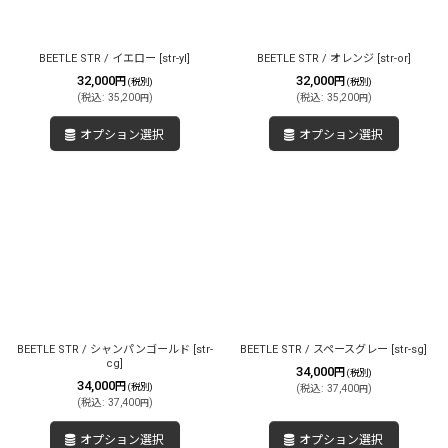
BEETLE STR / イエロー
[
str-yl
]
BEETLE STR / オレンジ
[
str-or
]
32,000
32,000
円
円
(税別)
(税別)
(
税込
:
35,200
)
(
税込
:
35,200
)
円
円
オプション選択
オプション選択
BEETLE STR / シャンパンゴールド
[
str-
BEETLE STR / スペースグレー
[
str-sg
]
cg
]
34,000
円
(税別)
34,000
円
(税別)
(
税込
:
37,400
)
円
(
税込
:
37,400
)
円
オプション選択
オプション選択