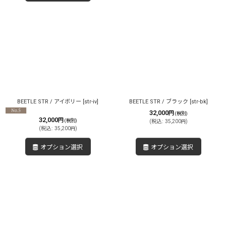
BEETLE STR / アイボリー
[
str-iv
]
BEETLE STR / ブラック
[
str-bk
]
32,000
円
(税別)
32,000
円
(税別)
(
税込
:
35,200
)
円
(
税込
:
35,200
)
円
オプション選択
オプション選択