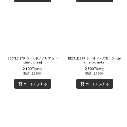
BEETLE STR シールド / クリア
[
str-
BEETLE STR シールド / スモーク
[
str-
shield-clear
]
shield-smoke
]
2,100
2,500
円
円
(税別)
(税別)
(
税込
:
2,310
)
(
税込
:
2,750
)
円
円
カートに入れる
カートに入れる