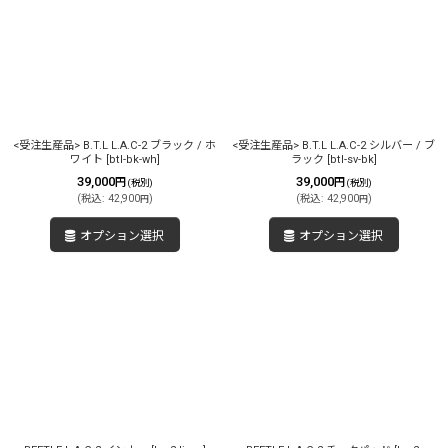
<受注生産品> B.T.L L.A.C-2 ブラック / ホ
<受注生産品> B.T.L L.A.C-2 シルバー / ブ
ワイト
[
btl-bk-wh
]
ラック
[
btl-sv-bk
]
39,000
39,000
円
円
(税別)
(税別)
(
税込
:
42,900
)
(
税込
:
42,900
)
円
円
オプション選択
オプション選択