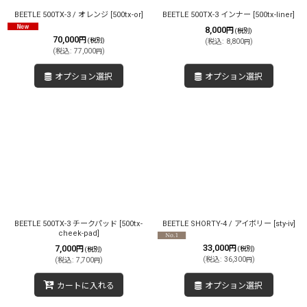
BEETLE 500TX-3 / オレンジ
[
500tx-or
]
BEETLE 500TX-3 インナー
[
500tx-liner
]
8,000
円
(税別)
70,000
円
(税別)
(
税込
:
8,800
)
円
(
税込
:
77,000
)
円
オプション選択
オプション選択
BEETLE 500TX-3 チークパッド
[
500tx-
BEETLE SHORTY-4 / アイボリー
[
sty-iv
]
cheek-pad
]
33,000
7,000
円
円
(税別)
(税別)
(
税込
:
36,300
)
(
税込
:
7,700
)
円
円
カートに入れる
オプション選択