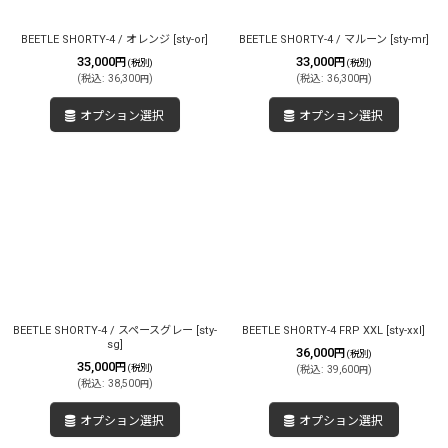
BEETLE SHORTY-4 / オレンジ
[
sty-or
]
BEETLE SHORTY-4 / マルーン
[
sty-mr
]
33,000
33,000
円
円
(税別)
(税別)
(
税込
:
36,300
)
(
税込
:
36,300
)
円
円
オプション選択
オプション選択
BEETLE SHORTY-4 / スペースグレー
[
sty-
BEETLE SHORTY-4 FRP XXL
[
sty-xxl
]
sg
]
36,000
円
(税別)
35,000
円
(税別)
(
税込
:
39,600
)
円
(
税込
:
38,500
)
円
オプション選択
オプション選択