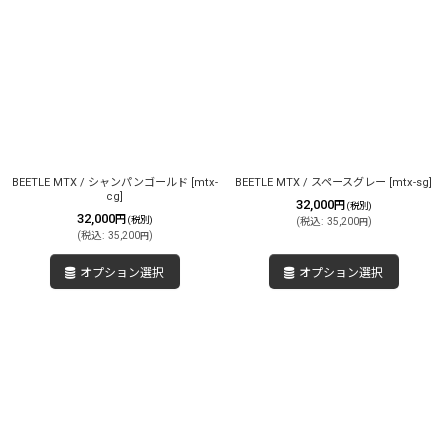
BEETLE MTX / シャンパンゴールド
[
mtx-
BEETLE MTX / スペースグレー
[
mtx-sg
]
cg
]
32,000
円
(税別)
32,000
円
(税別)
(
税込
:
35,200
)
円
(
税込
:
35,200
)
円
オプション選択
オプション選択