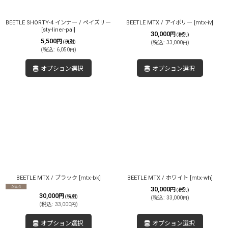
BEETLE SHORTY-4 インナー / ペイズリー
BEETLE MTX / アイボリー
[
mtx-iv
]
[
sty-liner-pai
]
30,000
円
(税別)
5,500
円
(税別)
(
税込
:
33,000
)
円
(
税込
:
6,050
)
円
オプション選択
オプション選択
BEETLE MTX / ブラック
[
mtx-bk
]
BEETLE MTX / ホワイト
[
mtx-wh
]
30,000
円
(税別)
30,000
円
(税別)
(
税込
:
33,000
)
円
(
税込
:
33,000
)
円
オプション選択
オプション選択