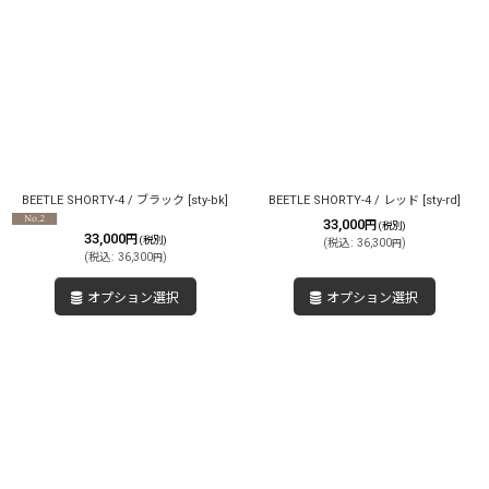
BEETLE SHORTY-4 / ブラック
[
sty-bk
]
BEETLE SHORTY-4 / レッド
[
sty-rd
]
33,000
円
(税別)
33,000
円
(税別)
(
税込
:
36,300
)
円
(
税込
:
36,300
)
円
オプション選択
オプション選択