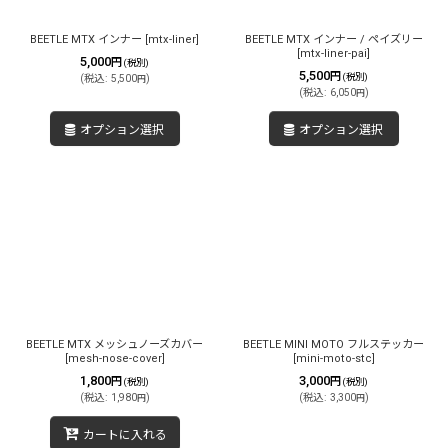
BEETLE MTX インナー
[
mtx-liner
]
BEETLE MTX インナー / ペイズリー
[
mtx-liner-pai
]
5,000
円
(税別)
5,500
円
(税別)
(
税込
:
5,500
)
円
(
税込
:
6,050
)
円
オプション選択
オプション選択
BEETLE MTX メッシュノーズカバー
BEETLE MINI MOTO フルステッカー
[
mesh-nose-cover
]
[
mini-moto-stc
]
1,800
3,000
円
円
(税別)
(税別)
(
税込
:
1,980
)
(
税込
:
3,300
)
円
円
カートに入れる