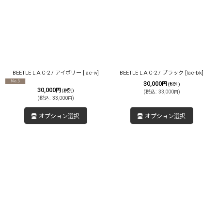
並び順
:
絞り込む
BEETLE L.A.C-2 / アイボリー
[
lac-iv
]
BEETLE L.A.C-2 / ブラック
[
lac-bk
]
30,000
円
(税別)
30,000
円
(税別)
(
税込
:
33,000
)
円
(
税込
:
33,000
)
円
オプション選択
オプション選択