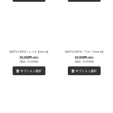
BEETLE MTX / レッド
[
mtx-rd
]
BEETLE MTX / ブルー
[
mtx-bl
]
30,000
30,000
円
円
(税別)
(税別)
(
税込
:
33,000
)
(
税込
:
33,000
)
円
円
オプション選択
オプション選択