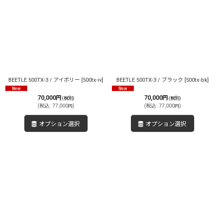
BEETLE 500TX-3 / アイボリー
[
500tx-iv
]
BEETLE 500TX-3 / ブラック
[
500tx-bk
]
70,000
70,000
円
円
(税別)
(税別)
(
税込
:
77,000
)
(
税込
:
77,000
)
円
円
オプション選択
オプション選択