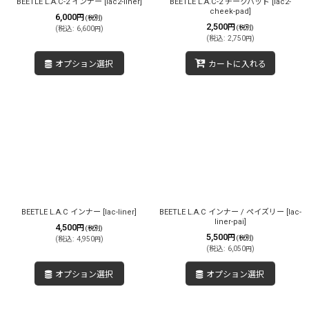
BEETLE L.A.C-2 インナー
[
lac2-liner
]
BEETLE L.A.C-2 チークパッド
[
lac2-
cheek-pad
]
6,000
円
(税別)
2,500
円
(税別)
(
税込
:
6,600
)
円
(
税込
:
2,750
)
円
オプション選択
カートに入れる
BEETLE L.A.C インナー
[
lac-liner
]
BEETLE L.A.C インナー / ペイズリー
[
lac-
liner-pai
]
4,500
円
(税別)
5,500
円
(税別)
(
税込
:
4,950
)
円
(
税込
:
6,050
)
円
オプション選択
オプション選択