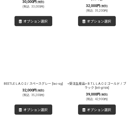
30,000
円
(税別)
32,000
円
(税別)
(
税込
:
33,000
)
円
(
税込
:
35,200
)
円
オプション選択
オプション選択
BEETLE L.A.C-2 / スペースグレー
[
lac-sg
]
<受注生産品> B.T.L L.A.C-2 ゴールド / ブ
ラック
[
btl-gl-bk
]
32,000
円
(税別)
39,000
円
(税別)
(
税込
:
35,200
)
円
(
税込
:
42,900
)
円
オプション選択
オプション選択