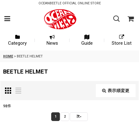
OCEANBEETLE OFFICIAL ONLINE STORE
Category
News
Guide
Store List
HOME
>
BEETLE HELMET
BEETLE HELMET
表示順変更
閉じる
98
件
サブカテゴリ
:
1
2
次
»
表示数
: