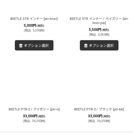
BEETLE STR インナー
[
str-liner
]
BEETLE STR インナー / ペイズリー
[
str-
liner-pai
]
5,000
円
(税別)
5,500
円
(税別)
(
税込
:
5,500
)
円
(
税込
:
6,050
)
円
オプション選択
オプション選択
BEETLE PTR-2 / アイボリー
[
ptr-iv
]
BEETLE PTR-2 / ブラック
[
ptr-bk
]
33,000
33,000
円
円
(税別)
(税別)
(
税込
:
36,300
)
(
税込
:
36,300
)
円
円