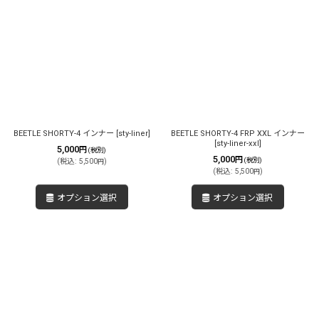
BEETLE SHORTY-4 インナー
[
sty-liner
]
BEETLE SHORTY-4 FRP XXL インナー
[
sty-liner-xxl
]
5,000
円
(税別)
5,000
円
(税別)
(
税込
:
5,500
)
円
(
税込
:
5,500
)
円
オプション選択
オプション選択