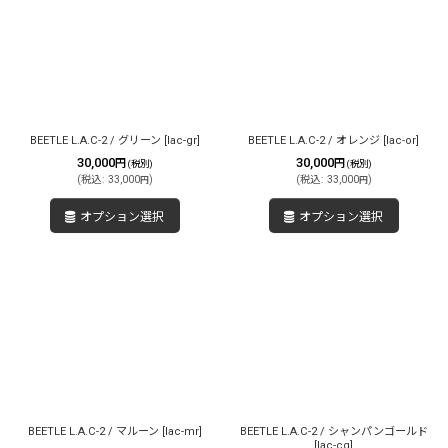
BEETLE L.A.C-2 / グリーン
[
lac-gr
]
BEETLE L.A.C-2 / オレンジ
[
lac-or
]
30,000
30,000
円
円
(税別)
(税別)
(
税込
:
33,000
)
(
税込
:
33,000
)
円
円
オプション選択
オプション選択
BEETLE L.A.C-2 / マルーン
[
lac-mr
]
BEETLE L.A.C-2 / シャンパンゴールド
[
lac-cg
]