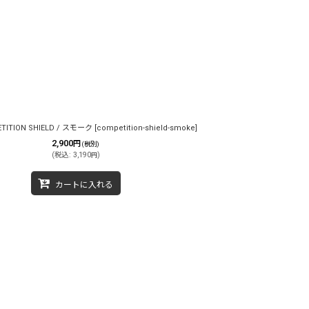
ETITION SHIELD / スモーク
[
competition-shield-smoke
]
2,900
円
(税別)
(
税込
:
3,190
)
円
カートに入れる