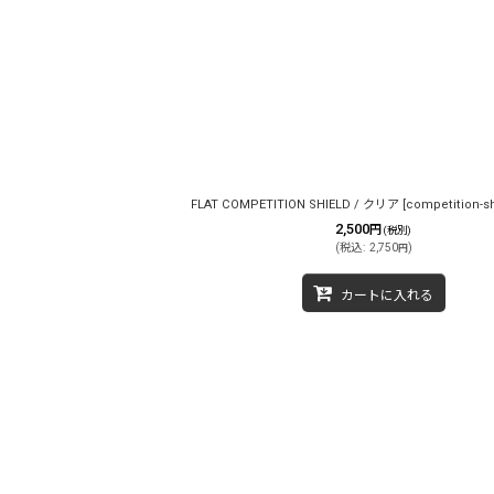
FLAT COMPETITION SHIELD / クリア
[
competition-sh
2,500
円
(税別)
(
税込
:
2,750
)
円
カートに入れる