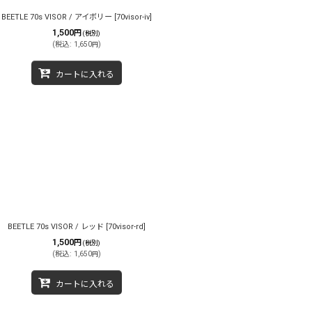
BEETLE 70s VISOR / アイボリー
[
70visor-iv
]
1,500
円
(税別)
(
税込
:
1,650
)
円
カートに入れる
BEETLE 70s VISOR / レッド
[
70visor-rd
]
1,500
円
(税別)
(
税込
:
1,650
)
円
カートに入れる