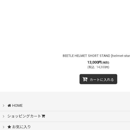
BEETLE HELMET SHORT STAND
[
helmet-sta
13,000
円
(税別)
(
税込
:
14,300
)
円
カートに入れる
HOME
ショッピングカート
お気に入り