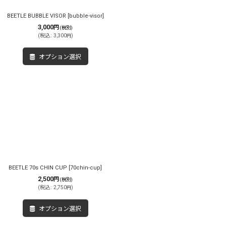
BEETLE BUBBLE VISOR
[
bubble-visor
]
3,000
円
(税別)
(
税込
:
3,300
)
円
オプション選択
BEETLE 70s CHIN CUP
[
70chin-cup
]
2,500
円
(税別)
(
税込
:
2,750
)
円
オプション選択