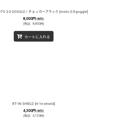
MOTO 2.0 GOGGLE / チェッカーブラック
[
moto-2.0-goggle
]
8,000
円
(税別)
(
税込
:
8,800
)
円
カートに入れる
RT-1N SHIELD
[
rt-1n-shield
]
4,300
円
(税別)
(
税込
:
4,730
)
円