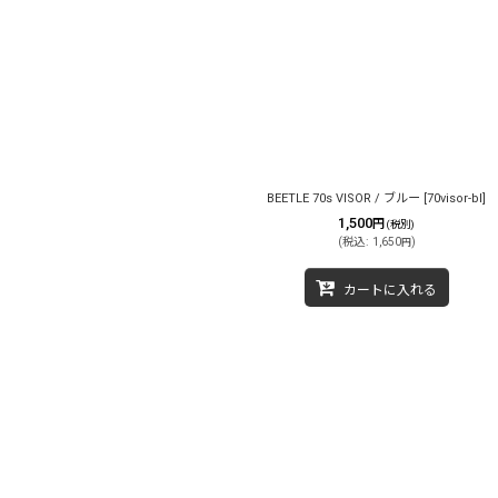
BEETLE 70s VISOR / ブルー
[
70visor-bl
]
1,500
円
(税別)
(
税込
:
1,650
)
円
カートに入れる