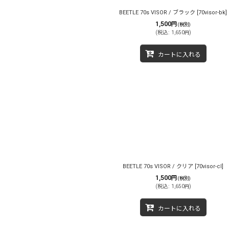
BEETLE 70s VISOR / ブラック
[
70visor-bk
]
1,500
円
(税別)
(
税込
:
1,650
)
円
カートに入れる
BEETLE 70s VISOR / クリア
[
70visor-cl
]
1,500
円
(税別)
(
税込
:
1,650
)
円
カートに入れる