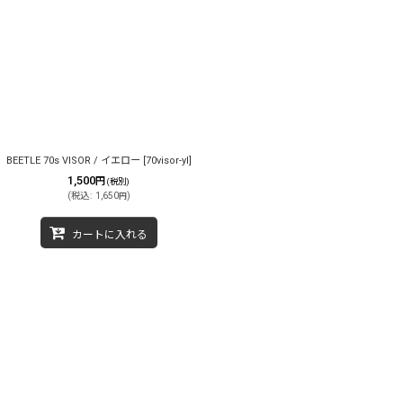
BEETLE 70s VISOR / イエロー
[
70visor-yl
]
1,500
円
(税別)
(
税込
:
1,650
)
円
カートに入れる