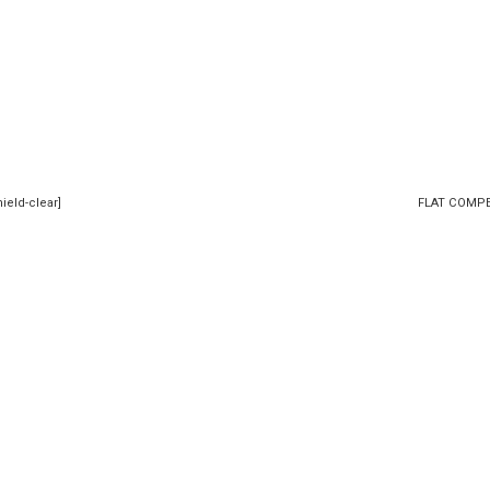
ield-clear
]
FLAT COMP