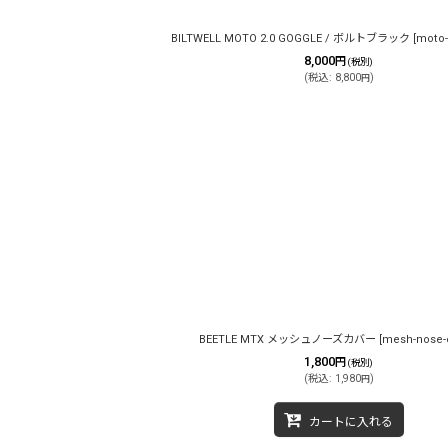
BILTWELL MOTO 2.0 GOGGLE / ボルトブラック
[
moto-
8,000
円
(税別)
(
税込
:
8,800
)
円
BEETLE MTX メッシュノーズカバー
[
mesh-nose-
1,800
円
(税別)
(
税込
:
1,980
)
円
カートに入れる