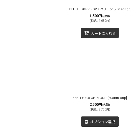
BEETLE 70s VISOR / グリーン
[
70visor-gr
]
1,500
円
(税別)
(
税込
:
1,650
)
円
カートに入れる
BEETLE 60s CHIN CUP
[
60chin-cup
]
2,500
円
(税別)
(
税込
:
2,750
)
円
オプション選択