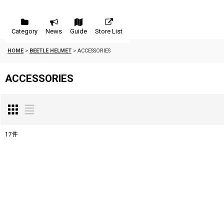
Category
News
Guide
Store List
HOME
>
BEETLE HELMET
>
ACCESSORIES
ACCESSORIES
17
件
表示数
:
並び順
: