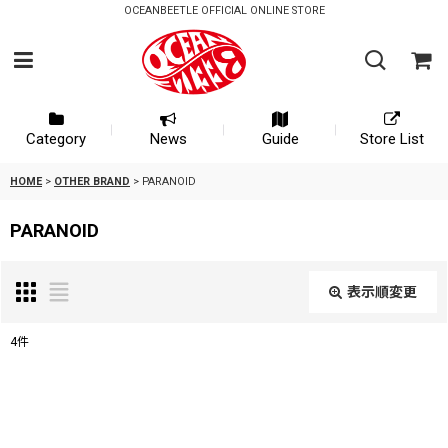
OCEANBEETLE OFFICIAL ONLINE STORE
Category
News
Guide
Store List
HOME
>
OTHER BRAND
>
PARANOID
PARANOID
表示順変更
閉じる
4
件
表示数
:
並び順
: