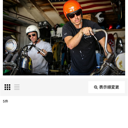
表示順変更
閉じる
5
件
表示数
: