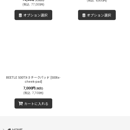
(
税込
:
8,800
)
円
(
税込
:
77,000
)
円
オプション選択
オプション選択
BEETLE 500TX-3 チークパッド
[
500tx-
cheek-pad
]
7,000
円
(税別)
(
税込
:
7,700
)
円
カートに入れる
HOME