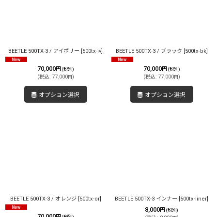
並び順
:
絞り込む
BEETLE 500TX-3 / アイボリー
[
500tx-iv
]
BEETLE 500TX-3 / ブラック
[
500tx-bk
]
70,000
70,000
円
円
(税別)
(税別)
(
税込
:
77,000
)
(
税込
:
77,000
)
円
円
オプション選択
オプション選択
BEETLE 500TX-3 / オレンジ
[
500tx-or
]
BEETLE 500TX-3 インナー
[
500tx-liner
]
8,000
円
(税別)
70,000
円
(税別)