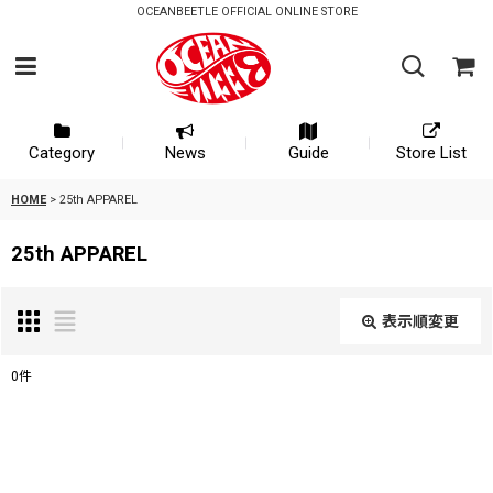
OCEANBEETLE OFFICIAL ONLINE STORE
Category
News
Guide
Store List
HOME
>
25th APPAREL
25th APPAREL
表示順変更
閉じる
0
件
表示数
:
並び順
: