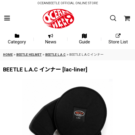
OCEANBEETLE OFFICIAL ONLINE STORE
Category
News
Guide
Store List
HOME
>
BEETLE HELMET
>
BEETLE L.A.C
>
BEETLE L.A.C インナー
BEETLE L.A.C インナー
[
lac-liner
]