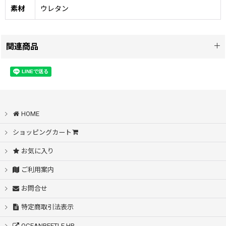
素材
ウレタン
関連商品
BEETLE PTR-2 / アイボリー
[
ptr-iv
]
33,000
円
(税別)
(
税込
:
36,300
)
円
BEETLE PTR-2現代のChopperシーンにおいて、絶大
HOME
な人気を誇るBucoのヴィンテージヘルメッ
ト“PROTECTOR”OCEANBEETLEでは現在まで
&ldquo…
ショッピングカート
お気に入り
BEETLE PTR-2 / ブラック
[
ptr-bk
]
ご利用案内
33,000
円
(税別)
(
税込
:
36,300
)
円
お問合せ
BEETLE PTR-2現代のChopperシーンにおいて、絶大
な人気を誇るBucoのヴィンテージヘルメッ
特定商取引法表示
ト“PROTECTOR”OCEANBEETLEでは現在まで
&ldquo…
OCEANBEETLE HP