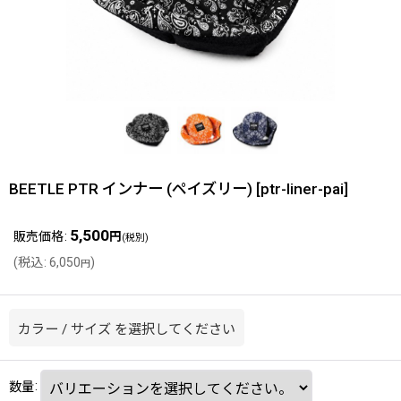
BEETLE PTR インナー (ペイズリー)
[
ptr-liner-pai
]
5,500
販売価格
:
円
(税別)
(
税込
:
6,050
)
円
カラー
/
サイズ
を選択してください
数量
: