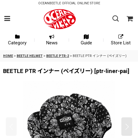
OCEANBEETLE OFFICIAL ONLINE STORE
Category
News
Guide
Store List
HOME
>
BEETLE HELMET
>
BEETLE PTR-2
>
BEETLE PTR インナー (ペイズリー)
BEETLE PTR インナー (ペイズリー)
[
ptr-liner-pai
]