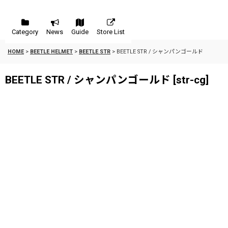
Category
News
Guide
Store List
HOME
>
BEETLE HELMET
>
BEETLE STR
>
BEETLE STR / シャンパンゴールド
BEETLE STR / シャンパンゴールド
[
str-cg
]