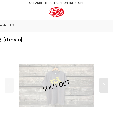
OCEANBEETLE OFFICIAL ONLINE STORE
ve shirt スミ
ミ
[
rfe-sm
]