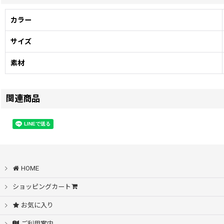
カラー
サイズ
素材
関連商品
BEETLE PRETTY DOG SHORT SLEEVE TEE WHITE
[
dog-wh
]
4,000
円
(税別)
(
税込
:
4,400
)
円
LAのカスタムバイクビルダー"Jason Wilson"のショップ『Sacr
HOME
ショッピングカート
お気に入り
ご利用案内