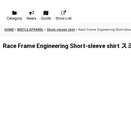
Category
News
Guide
Store List
HOME
>
BEETLE APPAREL
>
Short-sleeve shirt
>
Race Frame Engineering Short-slee
Race Frame Engineering Short-sleeve shirt ス