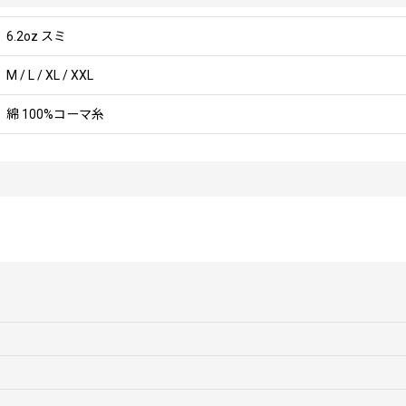
6.2oz スミ
M / L / XL / XXL
綿 100%コーマ糸
ed Steel』と『OCEANBEETLE』のコラボShirt Jasonが飼っている犬をモチーフ