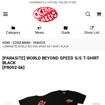
OCEANBEETLE OFFICIAL ONLINE STORE
Category
News
Guide
Store List
HOME
>
OTHER BRAND
>
PARASITE
>
[PARASITE] WORLD BEYOND SPEED S/S T-SHIRT BLACK
[PARASITE] WORLD BEYOND SPEED S/S T-SHIRT
BLACK
[
PR002-bk
]