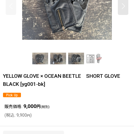
YELLOW GLOVE × OCEAN BEETLE SHORT GLOVE
BLACK
[
yg001-bk
]
9,000
販売価格
:
円
(税別)
(
税込
:
9,900
)
円