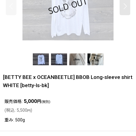
[BETTY BEE x OCEANBEETLE] BBOB Long-sleeve shirt
WHITE
[
betty-ls-bk
]
5,000
販売価格
:
円
(税別)
(
税込
:
5,500
)
円
重み
:
500g