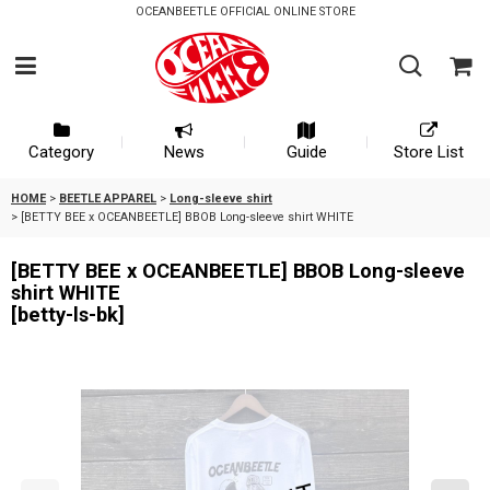
OCEANBEETLE OFFICIAL ONLINE STORE
Category
News
Guide
Store List
HOME
>
BEETLE APPAREL
>
Long-sleeve shirt
>
[BETTY BEE x OCEANBEETLE] BBOB Long-sleeve shirt WHITE
[BETTY BEE x OCEANBEETLE] BBOB Long-sleeve
shirt WHITE
[
betty-ls-bk
]