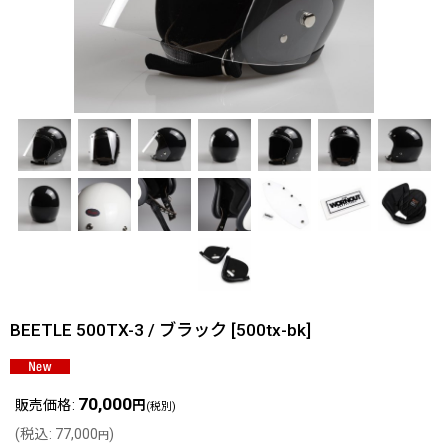
BEETLE 500TX-3 / ブラック
[
500tx-bk
]
70,000
販売価格
:
円
(税別)
(
税込
:
77,000
)
円