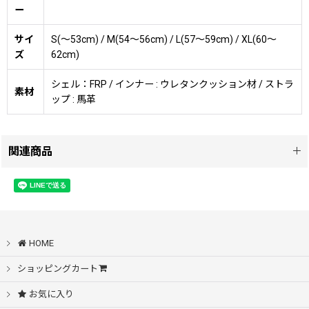
ー
サイ
S(〜53cm) / M(54〜56cm) / L(57〜59cm) / XL(60〜
ズ
62cm)
シェル：FRP / インナー : ウレタンクッション材 / ストラ
素材
ップ : 馬革
関連商品
BEETLE 500TX-3 インナー
[
500tx-liner
]
8,000
円
(税別)
(
税込
:
8,800
)
円
BEETLE 500TX-3 インナー内装取り替え、サイズ交換
HOME
用サイズ展開S(〜53cm) / M(54〜56cm) / L(57〜
59cm) / XL(60〜62cm)注意事項チークパッドは別売
りと…
ショッピングカート
お気に入り