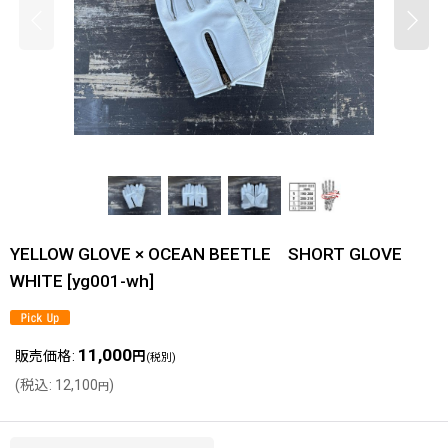
YELLOW GLOVE × OCEAN BEETLE SHORT GLOVE
WHITE
[
yg001-wh
]
11,000
販売価格
:
円
(税別)
(
税込
:
12,100
)
円