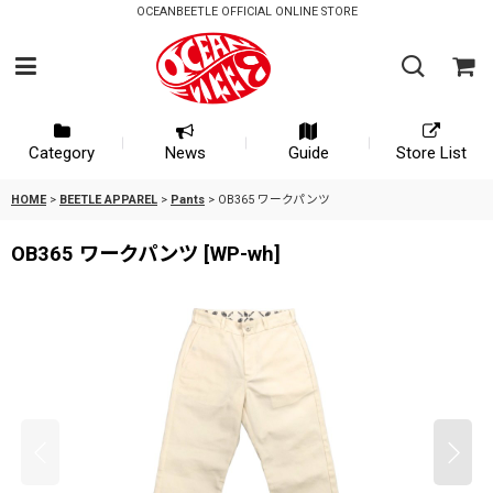
OCEANBEETLE OFFICIAL ONLINE STORE
Category
News
Guide
Store List
HOME
>
BEETLE APPAREL
>
Pants
>
OB365 ワークパンツ
OB365 ワークパンツ
[
WP-wh
]