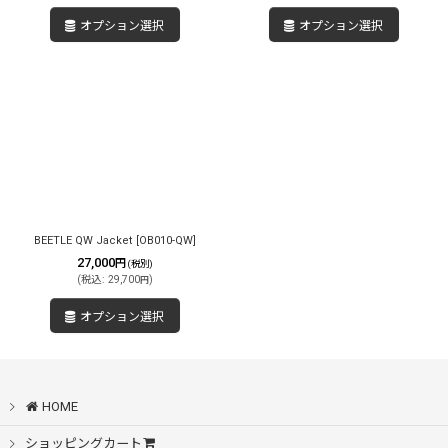
オプション選択
オプション選択
BEETLE QW Jacket
[
OB010-QW
]
27,000
円
(税別)
(
税込
:
29,700
)
円
オプション選択
HOME
ショッピングカート