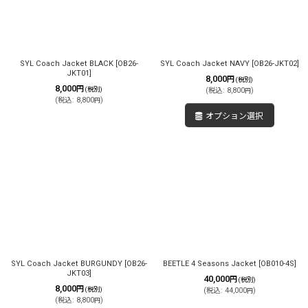
絞り込む
SYL Coach Jacket BLACK
[
OB26-
SYL Coach Jacket NAVY
[
OB26-JKT02
]
JKT01
]
8,000
円
(税別)
8,000
円
(税別)
(
税込
:
8,800
)
円
(
税込
:
8,800
)
円
オプション選択
SYL Coach Jacket BURGUNDY
[
OB26-
BEETLE 4 Seasons Jacket
[
OB010-4S
]
JKT03
]
40,000
円
(税別)
8,000
円
(税別)
(
税込
:
44,000
)
円
(
税込
:
8,800
)
円