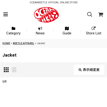
OCEANBEETLE OFFICIAL ONLINE STORE
Category
News
Guide
Store List
HOME
>
BEETLE APPAREL
>
Jacket
Jacket
表示順変更
閉じる
5
件
表示数
:
並び順
: