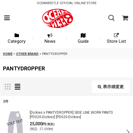
OCEANBEETLE OFFICIAL ONLINE STORE
Category
News
Guide
Store List
HOME
>
OTHER BRAND
>
PANTYDROPPER
PANTYDROPPER
表示順変更
閉じる
3
件
表示数
:
[Dickies x PANTYDROPPER] SIDE LINE WORK PANTS
[PD020-Dickies]
[
PD020-Dickies
]
25,000
円
(税別)
(
税込
:
27,500
)
円
並び順
: