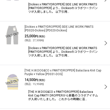
[Dickies x PANTYDROPPER] SIDE LINE WORK PANTS
[PANTYDROPPER] より、Dickiesのコラボワークパン
ツが入荷しました。 以下引用…
絞り込む
[Dickies x PANTYDROPPER] SIDE LINE WORK PANTS
[PD020-Dickies]
[
PD020-Dickies
]
25,000
円
(税別)
(
税込
:
27,500
)
円
[Dickies x PANTYDROPPER] SIDE LINE WORK PANTS
[PANTYDROPPER] より、Dickiesのコラボワークパン
ツが入荷しました。 以下引用…
[THE H.W.DOG&CO x PANTYDROPPER] Balaclava Knit Cap
Purple × Yellow
[
PD031-DOG
]
14,500
円
(税別)
(
税込
:
15,950
)
円
[THE H.W.DOG&CO x PANTYDROPPER] Balaclava
Knit Cap PANTY DROPPERから新着のコラボアイテム
が入荷いたしました。 これからの時期に活…