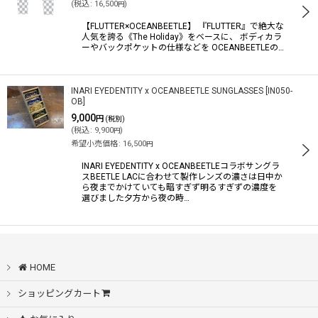
(
税込
:
16,500
)
円
【FLUTTER×OCEANBEETLE】 『FLUTTER』で絶大な
人気を誇る《The Holiday》をベースに、 ボディカラ
ーやバックポケットの仕様などを OCEANBEETLEの…
INARI EYEDENTITY x OCEANBEETLE SUNGLASSES
[
IN050-
OB
]
9,000
円
(税別)
(
税込
:
9,900
)
円
希望小売価格
:
16,500
円
INARI EYEDENTITY x OCEANBEETLEコラボサングラ
スBEETLE LACに合わせて製作レンズの濃さは日中か
ら夜までかけていても暗すぎず明るすぎずの濃度を
選びました夕方から夜の時…
HOME
ショッピングカート