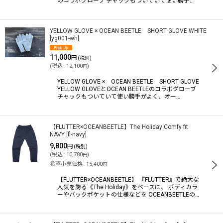
のコラボグローブ チャックもついていて使い勝手…
YELLOW GLOVE × OCEAN BEETLE SHORT GLOVE WHITE
[
yg001-wh
]
11,000
円
(税別)
(
税込
:
12,100
)
円
YELLOW GLOVE × OCEAN BEETLE SHORT GLOVE
YELLOW GLOVEとOCEAN BEETLEのコラボグローブ
チャックもついていて使い勝手がよく、オー…
【FLUTTER×OCEANBEETLE】The Holiday Comfy fit
NAVY
[
fl-navy
]
9,800
円
(税別)
(
税込
:
10,780
)
円
希望小売価格
:
15,400
円
【FLUTTER×OCEANBEETLE】 『FLUTTER』で絶大な
人気を誇る《The Holiday》をベースに、 ボディカラ
ーやバックポケットの仕様などを OCEANBEETLEの…