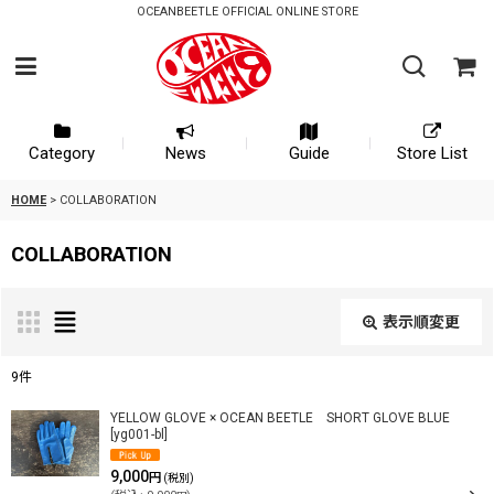
OCEANBEETLE OFFICIAL ONLINE STORE
Category
News
Guide
Store List
HOME
>
COLLABORATION
COLLABORATION
表示順変更
閉じる
9
件
表示数
:
YELLOW GLOVE × OCEAN BEETLE SHORT GLOVE BLUE
[
yg001-bl
]
9,000
円
(税別)
並び順
: