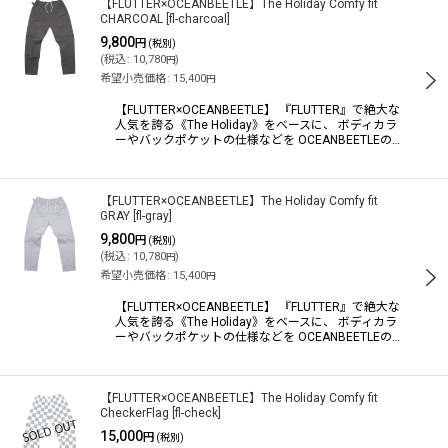
【FLUTTER×OCEANBEETLE】The Holiday Comfy fit
CHARCOAL
[
fl-charcoal
]
9,800
円
(税別)
(
税込
:
10,780
)
円
希望小売価格
:
15,400
円
【FLUTTER×OCEANBEETLE】 『FLUTTER』で絶大な
人気を誇る《The Holiday》をベースに、 ボディカラ
ーやバックポケットの仕様などを OCEANBEETLEの…
【FLUTTER×OCEANBEETLE】The Holiday Comfy fit
GRAY
[
fl-gray
]
9,800
円
(税別)
(
税込
:
10,780
)
円
希望小売価格
:
15,400
円
【FLUTTER×OCEANBEETLE】 『FLUTTER』で絶大な
人気を誇る《The Holiday》をベースに、 ボディカラ
ーやバックポケットの仕様などを OCEANBEETLEの…
【FLUTTER×OCEANBEETLE】The Holiday Comfy fit
CheckerFlag
[
fl-check
]
15,000
円
(税別)