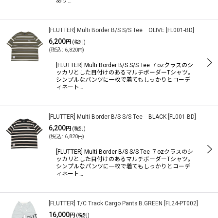
あり…
[FLUTTER] Multi Border B/S S/S Tee OLIVE
[
FL001-BD
]
6,200
円
(税別)
(
税込
:
6,820
)
円
[FLUTTER] Multi Border B/S S/S Tee ７ozクラスのシ
ッカリとした目付けのあるマルチボーダーTシャツ。
シンプルなパンツに一枚で着てもしっかりとコーデ
ィネート…
[FLUTTER] Multi Border B/S S/S Tee BLACK
[
FL001-BD
]
6,200
円
(税別)
(
税込
:
6,820
)
円
[FLUTTER] Multi Border B/S S/S Tee ７ozクラスのシ
ッカリとした目付けのあるマルチボーダーTシャツ。
シンプルなパンツに一枚で着てもしっかりとコーデ
ィネート…
[FLUTTER] T/C Track Cargo Pants B.GREEN
[
FL24-PT002
]
16,000
円
(税別)