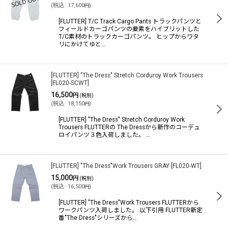
(
税込
:
17,600
)
円
[FLUTTER] T/C Track Cargo Pants トラックパンツと
フィールドカーゴパンツの要素をハイブリットした
T/C素材のトラックカーゴパンツ。 ヒップからワタ
リにかけてゆと…
[FLUTTER] "The Dress" Stretch Corduroy Work Trousers
[
FL020-SCWT
]
16,500
円
(税別)
(
税込
:
18,150
)
円
[FLUTTER] "The Dress" Stretch Corduroy Work
Trousers FLUTTERの The Dressから新作のコーデュ
ロイパンツ３色入荷しました。 …
[FLUTTER] "The Dress"Work Trousers GRAY
[
FL020-WT
]
15,000
円
(税別)
(
税込
:
16,500
)
円
[FLUTTER] "The Dress"Work Trousers FLUTTERから
ワークパンツ入荷しました。 以下引用 FLUTTER新定
番"The Dress"シリーズから…