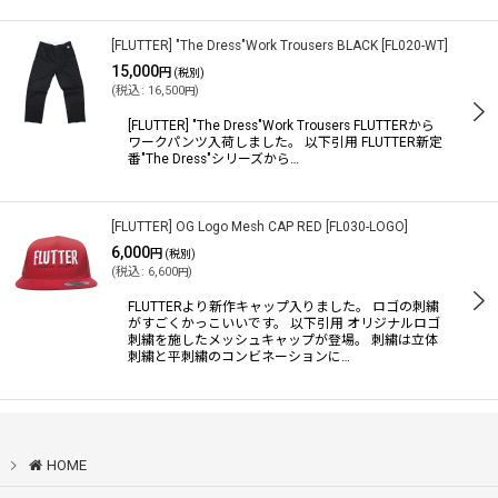
[FLUTTER] "The Dress"Work Trousers BLACK
[
FL020-WT
]
15,000
円
(税別)
(
税込
:
16,500
)
円
[FLUTTER] "The Dress"Work Trousers FLUTTERから
ワークパンツ入荷しました。 以下引用 FLUTTER新定
番"The Dress"シリーズから…
[FLUTTER] OG Logo Mesh CAP RED
[
FL030-LOGO
]
6,000
円
(税別)
(
税込
:
6,600
)
円
FLUTTERより新作キャップ入りました。 ロゴの刺繍
がすごくかっこいいです。 以下引用 オリジナルロゴ
刺繍を施したメッシュキャップが登場。 刺繍は立体
刺繍と平刺繍のコンビネーションに…
HOME