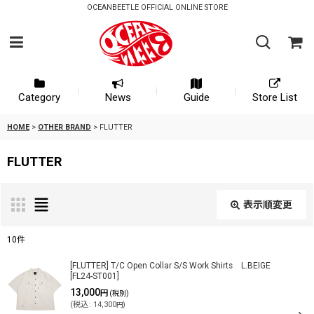
OCEANBEETLE OFFICIAL ONLINE STORE
Category
News
Guide
Store List
HOME
>
OTHER BRAND
>
FLUTTER
FLUTTER
表示順変更
閉じる
10
件
表示数
:
[FLUTTER] T/C Open Collar S/S Work Shirts L.BEIGE
[
FL24-ST001
]
13,000
円
(税別)
(
税込
:
14,300
)
円
並び順
: