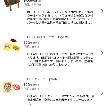
9,000
円
(税別)
(
税込
:
9,900
)
円
BEETLE TOOL BAGSバイクに取り付けられる小型の
ツールバッグ 付属のベルトでお好きな位置に取り付
け可能です。旅先での緊急用としてプラグやドライ
バーなど少量の工具を積載可能 生地には耐久性に…
BEETLE LOGO ステッカー
[
logo-stc
]
500
円
(税別)
(
税込
:
550
)
円
OCEANBEETLE LOGO ステッカー各色1枚ずつ入って
おります。BEETLEヘルメットの頭上部分のステッカ
ーと同様のものです。 剥がれてしまったり、塗装後
など再度貼り直しの際にお使い…
BEETLE ステッカー
[
btl-stc
]
500
円
(税別)
(
税込
:
550
)
円
OCEANBEETLE ステッカー1枚ずつ入っています。注
意事項返品、交換は商品到着後すぐにご連絡くださ
い。