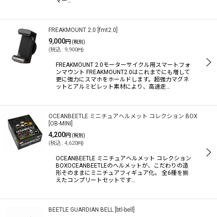
マー…
FREAKMOUNT 2.0
[
fmt2.0
]
9,000
円
(税別)
(
税込
:
9,900
)
円
FREAKMOUNT 2.0モーターサイクル用スマートフォ
ンマウント FREAKMOUNT2.0はこれまでにも増して
更に強力にスマホをホールドします。超強力マグネ
ットとアルミビレット素材により、高速走…
OCEANBEETLE ミニチュアヘルメット コレクション BOX
[
OB-MINI
]
4,200
円
(税別)
(
税込
:
4,620
)
円
OCEANBEETLE ミニチュアヘルメット コレクション
BOXOCEANBEETLEのヘルメットが、こだわりの造
形そのままにミニチュアフィギュア化。 全6種を揃
えたコンプリートセットです…
BEETLE GUARDIAN BELL
[
btl-bell
]