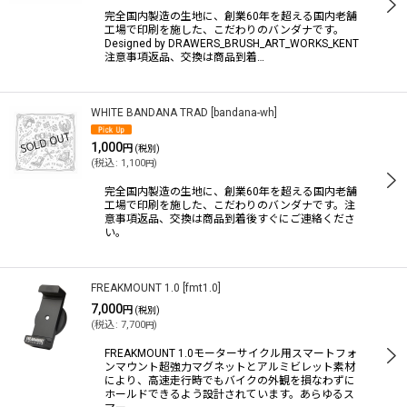
完全国内製造の生地に、創業60年を超える国内老舗
工場で印刷を施した、こだわりのバンダナです。
Designed by DRAWERS_BRUSH_ART_WORKS_KENT
絞り込む
注意事項返品、交換は商品到着…
WHITE BANDANA TRAD
[
bandana-wh
]
1,000
円
(税別)
(
税込
:
1,100
)
円
完全国内製造の生地に、創業60年を超える国内老舗
工場で印刷を施した、こだわりのバンダナです。注
意事項返品、交換は商品到着後すぐにご連絡くださ
い。
FREAKMOUNT 1.0
[
fmt1.0
]
7,000
円
(税別)
(
税込
:
7,700
)
円
FREAKMOUNT 1.0モーターサイクル用スマートフォ
ンマウント超強力マグネットとアルミビレット素材
により、高速走行時でもバイクの外観を損なわずに
ホールドできるよう設計されています。あらゆるス