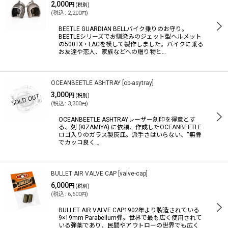
2,000
円
(税別)
(
税込
:
2,200
)
円
BEETLE GUARDIAN BELLバイク乗りのお守り。
BEETLEシリーズでお馴染みのジェット型ヘルメット
の500TX・LACを模して製作しました。バイクに乗る
お友達や恋人、家族などへの贈り物と…
OCEANBEETLE ASHTRAY
[
ob-asytray
]
3,000
円
(税別)
(
税込
:
3,300
)
円
OCEANBEETLE ASHTRAYレーザー刻印を得意とす
る、刻 (KIZAMIYA) に依頼、作成したOCEANBEETLE
ロゴ入りのガラス製灰皿。派手さはいらない、“無骨
でカッコ良く…
BULLET AIR VALVE CAP
[
valve-cap
]
6,000
円
(税別)
(
税込
:
6,600
)
円
BULLET AIR VALVE CAP1902年より製造されている
9×19mm Parabellum弾。世界で最も広く使用されて
いる弾薬であり、民間やアウトローの世界でも広く