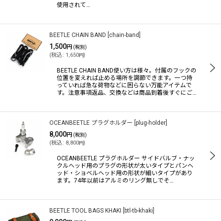
使用されて…
BEETLE CHAIN BAND
[
chain-band
]
1,500
円
(税別)
(
税込
:
1,650
)
円
BEETLE CHAIN BAND使い方は様々。付属のフックの
位置を変えれば止める場所を調節できます。一つ持
っていれば急な荷物などに困らない万能アイテムで
す。注意事項返品、交換などは商品到着後すぐにご…
OCEANBEETLE プラグホルダー
[
plug-holder
]
8,000
円
(税別)
(
税込
:
8,800
)
円
OCEANBEETLE プラグホルダー サイドバルブ・ナッ
クルヘッド用のプラグの形状が太いタイプとパンヘ
ッド・ショベルヘッド用の形状が細いタイプがあり
ます。74年以前はアルミのリング無しでそ…
BEETLE TOOL BAGS KHAKI
[
btl-tb-khaki
]