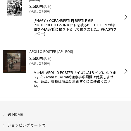
2,500
円
(税別)
(
税込
:
2,750
)
円
[PHAGY x OCEANBEETLE] BEETLE GIRL
POSTERBEETLEヘルメットを被るBEETLE GIRLの物
語をPHAGY氏に描き下ろして頂きました。PHAGY(フ
ァジー) …
APOLLO POSTER
[
APL-POS
]
2,500
円
(税別)
(
税込
:
2,750
)
円
McHAL APOLLO POSTERサイズはA1サイズになりま
す。(594mm x 841mm)注意事項額縁は付属しませ
ん。返品、交換は商品到着後すぐにご連絡くださ
い。
HOME
ショッピングカート