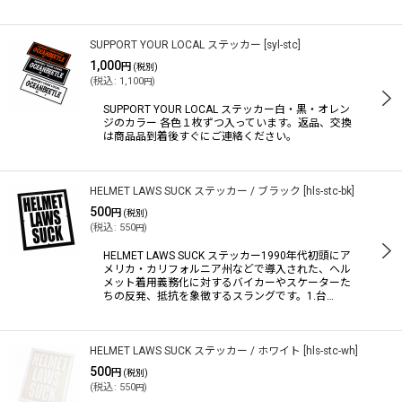
SUPPORT YOUR LOCAL ステッカー
[
syl-stc
]
1,000
円
(税別)
(
税込
:
1,100
)
円
SUPPORT YOUR LOCAL ステッカー白・黒・オレン
ジのカラー 各色１枚ずつ入っています。返品、交換
は商品品到着後すぐにご連絡ください。
HELMET LAWS SUCK ステッカー / ブラック
[
hls-stc-bk
]
500
円
(税別)
(
税込
:
550
)
円
HELMET LAWS SUCK ステッカー1990年代初頭にア
メリカ・カリフォルニア州などで導入された、ヘル
メット着用義務化に対するバイカーやスケーターた
ちの反発、抵抗を象徴するスラングです。1.台…
HELMET LAWS SUCK ステッカー / ホワイト
[
hls-stc-wh
]
500
円
(税別)
(
税込
:
550
)
円