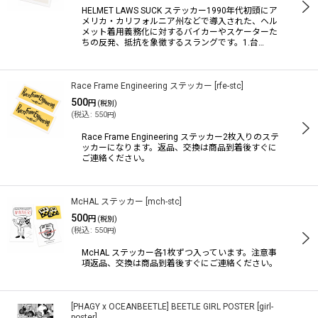
HELMET LAWS SUCK ステッカー1990年代初頭にア
メリカ・カリフォルニア州などで導入された、ヘル
メット着用義務化に対するバイカーやスケーターた
ちの反発、抵抗を象徴するスラングです。1.台…
Race Frame Engineering ステッカー
[
rfe-stc
]
500
円
(税別)
(
税込
:
550
)
円
Race Frame Engineering ステッカー2枚入りのステ
ッカーになります。返品、交換は商品到着後すぐに
ご連絡ください。
McHAL ステッカー
[
mch-stc
]
500
円
(税別)
(
税込
:
550
)
円
McHAL ステッカー各1枚ずつ入っています。注意事
項返品、交換は商品到着後すぐにご連絡ください。
[PHAGY x OCEANBEETLE] BEETLE GIRL POSTER
[
girl-
poster
]