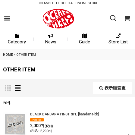
OCEANBEETLE OFFICIAL ONLINE STORE
Category
News
Guide
Store List
HOME
>
OTHER ITEM
OTHER ITEM
表示順変更
閉じる
20
件
表示数
:
BLACK BANDANA PINSTRIPE
[
bandana-bk
]
2,000
円
(税別)
(
税込
:
2,200
)
円
並び順
: