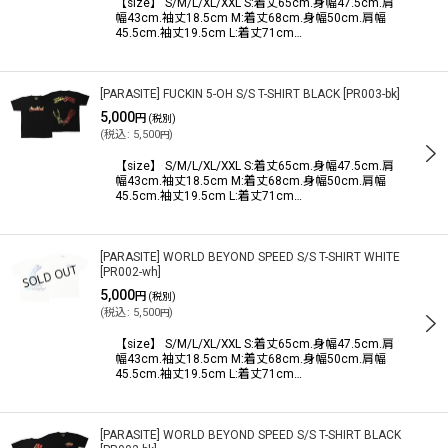
【size】 S/M/L/XL/XXL S:着丈65cm.身幅47.5cm.肩
幅43cm.袖丈18.5cm M:着丈68cm.身幅50cm.肩幅
45.5cm.袖丈19.5cm L:着丈71cm…
絞り込む
[PARASITE] FUCKIN 5-OH S/S T-SHIRT BLACK
[
PR003-bk
]
5,000
円
(税別)
(
税込
:
5,500
)
円
【size】 S/M/L/XL/XXL S:着丈65cm.身幅47.5cm.肩
幅43cm.袖丈18.5cm M:着丈68cm.身幅50cm.肩幅
45.5cm.袖丈19.5cm L:着丈71cm…
[PARASITE] WORLD BEYOND SPEED S/S T-SHIRT WHITE
[
PR002-wh
]
5,000
円
(税別)
(
税込
:
5,500
)
円
【size】 S/M/L/XL/XXL S:着丈65cm.身幅47.5cm.肩
幅43cm.袖丈18.5cm M:着丈68cm.身幅50cm.肩幅
45.5cm.袖丈19.5cm L:着丈71cm…
[PARASITE] WORLD BEYOND SPEED S/S T-SHIRT BLACK