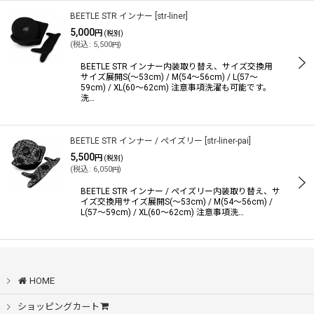
BEETLE STR インナー
[
str-liner
]
5,000
円
(税別)
(
税込
:
5,500
)
円
BEETLE STR インナー内装取り替え、サイズ交換用
サイズ展開S(〜53cm) / M(54〜56cm) / L(57〜
59cm) / XL(60〜62cm) 注意事項洗濯も可能です。
洗…
BEETLE STR インナー / ペイズリー
[
str-liner-pai
]
5,500
円
(税別)
(
税込
:
6,050
)
円
BEETLE STR インナー / ペイズリー内装取り替え、サ
イズ交換用サイズ展開S(〜53cm) / M(54〜56cm) /
L(57〜59cm) / XL(60〜62cm) 注意事項洗…
HOME
ショッピングカート