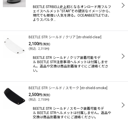
BEETLE STRBELL史上初となるオンロード用フルフ
ェイスヘルメット“STAR”その硬派なイメージから、
現代でも根強い人気を誇る。OCEANBEETLEでは、
よりスパルタ…
BEETLE STR シールド / クリア
[
str-shield-clear
]
2,100
円
(税別)
(
税込
:
2,310
)
円
BEETLE STR シールド / クリア装着可能モデ
ル BEETLE STR注意事項ヘルメットは付属しませ
ん。返品や交換は商品到着後すぐにご連絡くださ
い。
BEETLE STR シールド / スモーク
[
str-shield-smoke
]
2,500
円
(税別)
(
税込
:
2,750
)
円
BEETLE STR シールド / スモーク装着可能モデ
ル BEETLE STRヘルメットは付属しません。返品や
交換は商品到着後すぐにご連絡ください。