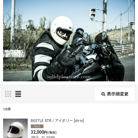
表示順変更
閉じる
10
件
表示数
:
BEETLE STR / アイボリー
[
str-iv
]
32,000
円
(税別)
(
税込
:
35,200
)
円