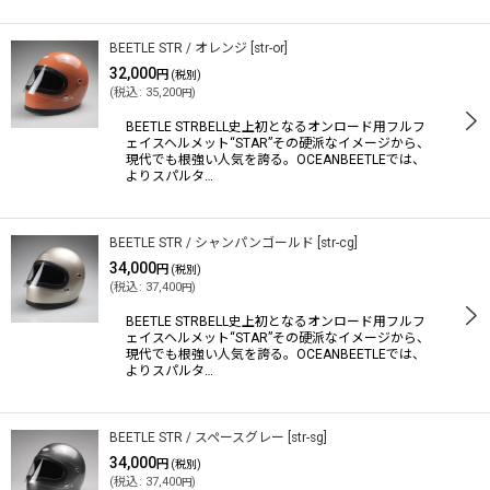
BEETLE STR / オレンジ
[
str-or
]
32,000
円
(税別)
(
税込
:
35,200
)
円
BEETLE STRBELL史上初となるオンロード用フルフ
ェイスヘルメット“STAR”その硬派なイメージから、
現代でも根強い人気を誇る。OCEANBEETLEでは、
よりスパルタ…
BEETLE STR / シャンパンゴールド
[
str-cg
]
34,000
円
(税別)
(
税込
:
37,400
)
円
BEETLE STRBELL史上初となるオンロード用フルフ
ェイスヘルメット“STAR”その硬派なイメージから、
現代でも根強い人気を誇る。OCEANBEETLEでは、
よりスパルタ…
BEETLE STR / スペースグレー
[
str-sg
]
34,000
円
(税別)
(
税込
:
37,400
)
円