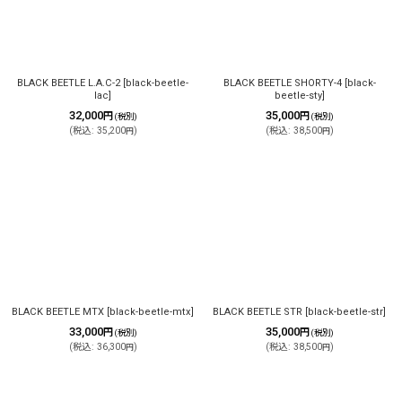
絞り込む
BLACK BEETLE L.A.C-2
[
black-beetle-
BLACK BEETLE SHORTY-4
[
black-
lac
]
beetle-sty
]
32,000
35,000
円
円
(税別)
(税別)
(
税込
:
35,200
)
(
税込
:
38,500
)
円
円
BLACK BEETLE MTX
[
black-beetle-mtx
]
BLACK BEETLE STR
[
black-beetle-str
]
33,000
35,000
円
円
(税別)
(税別)
(
税込
:
36,300
)
(
税込
:
38,500
)
円
円