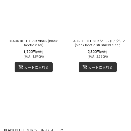
BLACK BEETLE 70s VISOR
[
black-
BLACK BEETLE STR シールド / クリア
beetle-visor
]
[
black-beetle-str-shield-clear
]
1,700
2,300
円
円
(税別)
(税別)
(
税込
:
1,870
)
(
税込
:
2,530
)
円
円
カートに入れる
カートに入れる
BLACK BEETLE STR シールド / スモーク