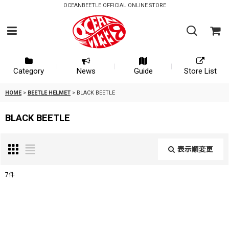
OCEANBEETLE OFFICIAL ONLINE STORE
Category
News
Guide
Store List
HOME
>
BEETLE HELMET
>
BLACK BEETLE
BLACK BEETLE
表示順変更
閉じる
7
件
表示数
:
並び順
: