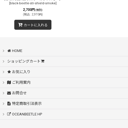
[
black-beetle-str-shield-smoke
]
2,700
円
(税別)
(
税込
:
2,970
)
円
カートに入れる
HOME
ショッピングカート
お気に入り
ご利用案内
お問合せ
特定商取引法表示
OCEANBEETLE HP